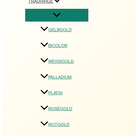
TRAURINGE
GELBGOLD
BICOLOR
WEISSGOLD
PALLADIUM
PLATIN
ROSÉGOLD
ROTGOLD