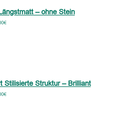
Längstmatt – ohne Stein
00
€
tilisierte Struktur – Brilliant
00
€