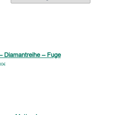
– Diamantreihe – Fuge
00
€