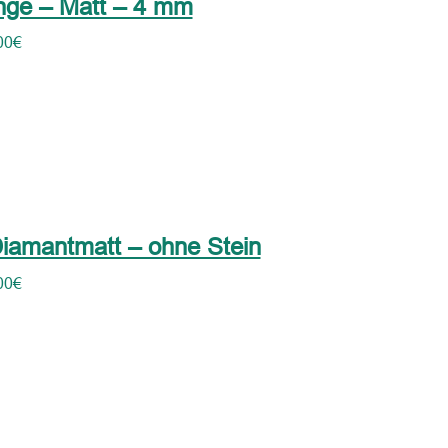
nge – Matt – 4 mm
00
€
iamantmatt – ohne Stein
00
€