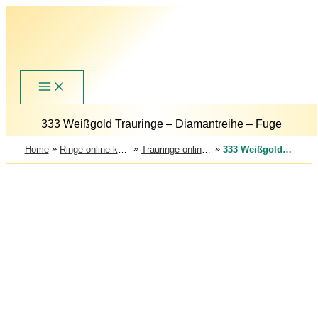
Zum
Inhalt
springen
333 Weißgold Trauringe – Diamantreihe – Fuge
»
»
»
Home
Ringe online kaufen – Trauringe, Verlobungsringe & Partnerringe
Trauringe online kaufen – große Auswahl an Eheringen
333 Weißgold Trauringe – Diamantreihe – Fuge