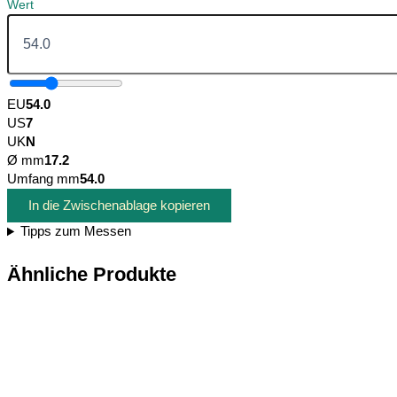
Wert
EU
54.0
US
7
UK
N
Ø mm
17.2
Umfang mm
54.0
In die Zwischenablage kopieren
Tipps zum Messen
Ähnliche Produkte