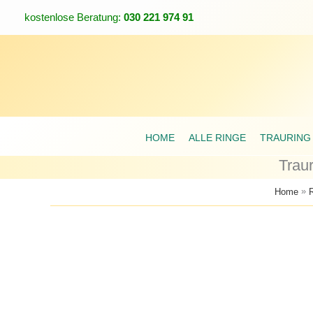
Zum
kostenlose Beratung:
030 221 974 91
Inhalt
springen
HOME
ALLE RINGE
TRAURING
Trau
»
Home