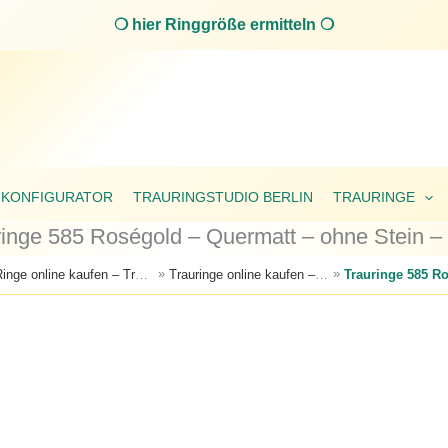
❍ hier Ringgröße ermitteln ❍
 KONFIGURATOR
TRAURINGSTUDIO BERLIN
TRAURINGE
ringe 585 Roségold – Quermatt – ohne Stein –
»
»
Ringe online kaufen – Trauringe, Verlobungsringe & Partnerringe
Trauringe online kaufen – große Auswahl an Eheringen