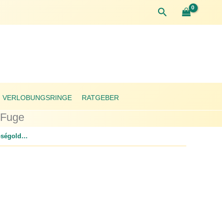
Suchen
VERLOBUNGSRINGE
RATGEBER
 Fuge
Trauringe 585 Roségold – Quermatt – ohne Stein – Fuge