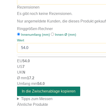
Rezensionen
Es gibt noch keine Rezensionen.
Nur angemeldete Kunden, die dieses Produkt gekauf
Ringgrößen-Rechner
Innenumfang (mm)
Innen-Ø (mm)
Wert
EU
54.0
US
7
UK
N
Ø mm
17.2
Umfang mm
54.0
In die Zwischenablage kopieren
Tipps zum Messen
Ähnliche Produkte