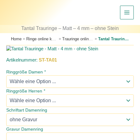
Zum
Inhalt
springen
Tantal Trauringe – Matt – 4 mm – ohne Stein
»
»
»
Home
Ringe online kaufen – Trauringe, Verlobungsringe & Partnerringe
Trauringe online kaufen – große Auswahl an Eheringen
Tantal Trauringe – Matt – 4 mm – ohne Stein
Artikelnummer:
ST-TA01
Ringgröße Damen
*
Ringgröße Herren
*
Schriftart Damenring
Gravur Damenring