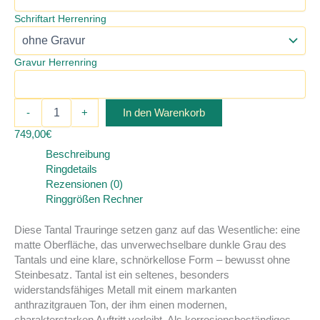
Schriftart Herrenring
Gravur Herrenring
Tantal
-
+
In den Warenkorb
Trauringe
-
749,00
€
Matt
Beschreibung
-
Ringdetails
4
Rezensionen (0)
mm
Ringgrößen Rechner
-
ohne
Diese Tantal Trauringe setzen ganz auf das Wesentliche: eine
Stein
matte Oberfläche, das unverwechselbare dunkle Grau des
Menge
Tantals und eine klare, schnörkellose Form – bewusst ohne
Steinbesatz. Tantal ist ein seltenes, besonders
widerstandsfähiges Metall mit einem markanten
anthrazitgrauen Ton, der ihm einen modernen,