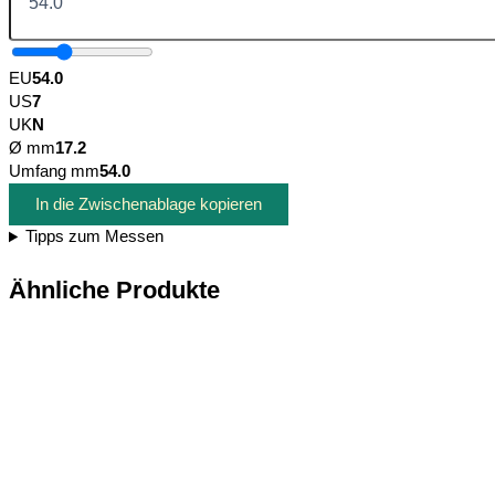
EU
54.0
US
7
UK
N
Ø mm
17.2
Umfang mm
54.0
In die Zwischenablage kopieren
Tipps zum Messen
Ähnliche Produkte