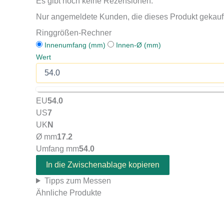
Es gibt noch keine Rezensionen.
Nur angemeldete Kunden, die dieses Produkt gekauf
Ringgrößen-Rechner
Innenumfang (mm)
Innen-Ø (mm)
Wert
EU
54.0
US
7
UK
N
Ø mm
17.2
Umfang mm
54.0
In die Zwischenablage kopieren
Tipps zum Messen
Ähnliche Produkte