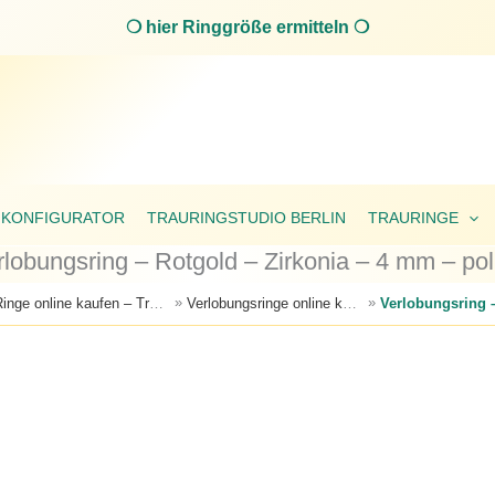
❍ hier Ringgröße ermitteln ❍
 KONFIGURATOR
TRAURINGSTUDIO BERLIN
TRAURINGE
rlobungsring – Rotgold – Zirkonia – 4 mm – poli
»
»
Ringe online kaufen – Trauringe, Verlobungsringe & Partnerringe
Verlobungsringe online kaufen – edle Designs für den perfekten Heiratsantrag