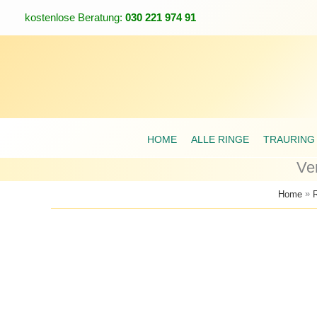
Zum
💎 0,5 ct Rund
💎 0,25 ct Rund
kostenlose Beratung:
030 221 974 91
Inhalt
springen
HOME
ALLE RINGE
TRAURING
Ve
»
Home