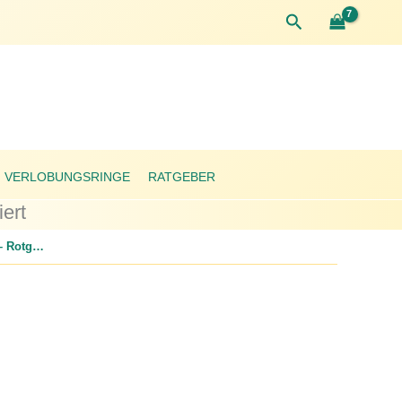
Suchen
VERLOBUNGSRINGE
RATGEBER
ert
Verlobungsring – Rotgold – Zirkonia – 4 mm – poliert