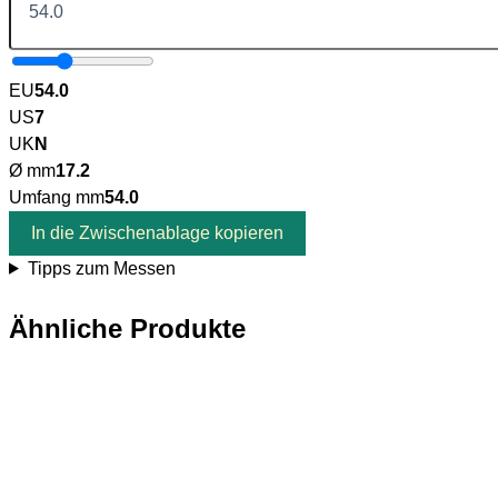
EU
54.0
US
7
UK
N
Ø mm
17.2
Umfang mm
54.0
In die Zwischenablage kopieren
Tipps zum Messen
Ähnliche Produkte