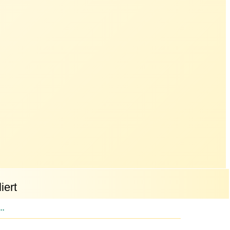
iert
elbgold – Palladium – Brillanten – Poliert