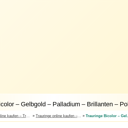
color – Gelbgold – Palladium – Brillanten – Pol
»
»
Ringe online kaufen – Trauringe, Verlobungsringe & Partnerringe
Trauringe online kaufen – große Auswahl an Eheringen
Trauringe Bicolor – G