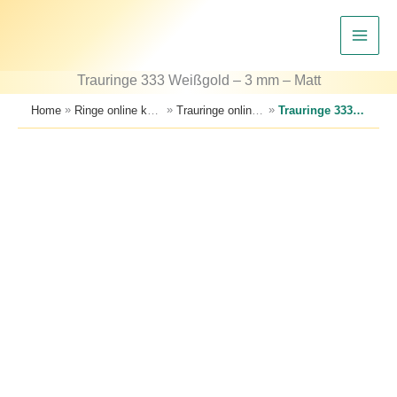
Zum
Inhalt
springen
Trauringe 333 Weißgold – 3 mm – Matt
»
»
»
Home
Ringe online kaufen – Trauringe, Verlobungsringe & Partnerringe
Trauringe online kaufen – große Auswahl an Eheringen
Trauringe 333 Weißgold – 3 mm – Matt