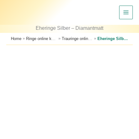
Zum
Inhalt
springen
Eheringe Silber – Diamantmatt
»
»
»
Home
Ringe online kaufen – Trauringe, Verlobungsringe & Partnerringe
Trauringe online kaufen – große Auswahl an Eheringen
Eheringe Silber – Diamantmatt