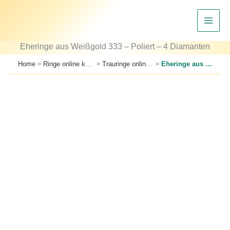
Zum
Inhalt
springen
Eheringe aus Weißgold 333 – Poliert – 4 Diamanten
»
»
»
Home
Ringe online kaufen – Trauringe, Verlobungsringe & Partnerringe
Trauringe online kaufen – große Auswahl an Eheringen
Eheringe aus Weißgold 333 – Poliert – 4 Diamanten