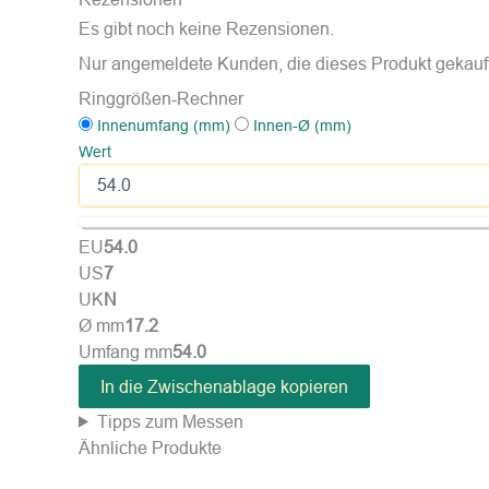
Es gibt noch keine Rezensionen.
Nur angemeldete Kunden, die dieses Produkt gekauf
Ringgrößen-Rechner
Innenumfang (mm)
Innen-Ø (mm)
Wert
EU
54.0
US
7
UK
N
Ø mm
17.2
Umfang mm
54.0
In die Zwischenablage kopieren
Tipps zum Messen
Ähnliche Produkte